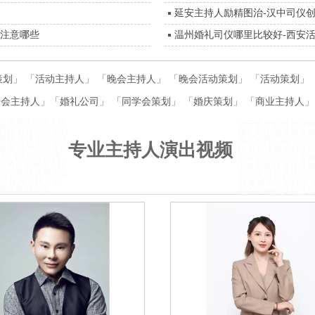
延安主持人励精图治-汉中司仪
要注意哪些
温州婚礼司仪哪里比较好-西安
策划
」 「
活动主持人
」 「
晚会主持人
」 「
晚会活动策划
」 「
活动策划
」 
端会主持人
」「
婚礼公司
」 「
同学会策划
」 「
婚庆策划
」 「
商业主持人
」
,驻马店终端会主持
德宏晚会策划,菏泽商
司仪,云浮演出策划
婚礼司仪,临沂婚庆策
司仪,湘潭中式婚庆
商会主持人,南宁婚庆
专业主持人演出视频
会策划,平凉商务主
仪,百色庆典策划公司
,荆门演出公司,海
动策划,阿里活动主持
伊犁哈萨克晚会主持
中年会策划,焦作活动
活动策划,合肥中式
策划,九江庆典活动策
仪,株洲主持人,南
划,孝感年会策划,淮
饶婚庆策划公司
晚会活动策划,铁岭