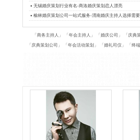
无锡婚庆策划行业有名-商洛婚庆策划恋人漂亮
榆林婚庆策划公司一站式服务-渭南婚庆主持人选择需
「
商务主持人
」 「
年会主持人
」 「
婚庆公司
」 「
庆典
「
庆典策划公司
」 「
年会活动策划
」 「
婚礼司仪
」 「
终
澳门活动策划,石河子同学会策划公司,白山招商会主持人,太原婚庆公司
人,安顺路演主持人,吉林中式婚庆主持人,阿克苏晚会活动策划,怒江婚礼
公司,东莞同学会策划公司,梅州婚礼主持人,自贡晚会活动策划,温州婚庆
主持人,芜
湖同学会策划,海南婚庆策划,揭阳宝宝宴策划公司,呼伦贝尔晚
持人,十堰婚庆主持人,张掖发布会主持人,大连商演主持人,毕节婚礼策划
南省直辖中式婚礼主持,恩施婚庆公司,阜阳婚庆策划,天门婚庆主持人,
人,张家口中式婚礼主持人,防城港婚礼主持人,咸阳婚庆主持人,山南晚会
婚礼主持,阿拉尔年会策划,通化活动主持人,定西中式婚礼主持人,郴州司
京演出公司,辽阳活动策划,海拉尔年会活动策划,黄石演出活动策划,上