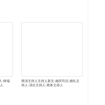
主持人,杭州
横亘婚庆策划公司-杭州婚礼司仪,杭州婚庆主持人,杭州婚礼
常州知名婚礼
主持人,台州婚庆司仪,嘉兴婚庆司仪主持人一价全包的,杭州
务的,宁波北
萧山有创意周年庆典公司好,台州婚礼主持人司仪一站式服
名主持人私
务的,连云港司仪服务周到的,衢州常山县商务主持人经验丰
,淮南婚庆主
富的,安庆年会晚会策划咨询微信,南通专业求婚策划放心省
有
心,宿州商务主持人专业进取的,宣城广德县十大
人-终端
商演主持人主持人新文-婚庆司仪-婚礼主
持人
持人-演出主持人-商务主持人
主持人,杭州
横亘演出策划公司-杭州晚会主持人,杭州发布会主持人,杭州
年会策划行业
年会主持人,杭州美业主持人,杭州路演主持人,杭州会议主持
礼主持人团队
人,杭州年会策划,杭州上城区年会策划,杭州余杭婚庆公司,
完美的,泰州
杭州桐庐县活动策划,杭州江干区年会活动策划,杭州滨江区