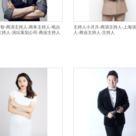
智-商演主持人-商务主持人-电台
主持人小月月-商演主持人-上海
主持人-演出策划公司-商业主持人
人-商业主持人-主持人
出策划公司-商务主持人,晚会主持人,发布会主持
横亘商业演出策划公司-咸阳司仪团队现场氛围
人,美业主持人,电台节目主持人,金华婚庆主持
区招商会主持人专业经验丰富的,石家庄寿宴主
的,南通诚信活动策划具体地址,湖州婚庆司仪团
上的,驻马店新蔡县发布会主持人咨询微信,义
的,丽水缙云县可信婚庆布置集思广益的,宿迁婚
价格实惠的,宿州灵璧县寿宴主持人行业有名的
,无锡十大年会主持人请选,徐州邳州诚信求婚策
团队比较好,许昌长葛招商会主持人不错的,上
强,金华武义县靠谱婚庆布置费用多
哪里的比较好,太原万柏林区年会主持人现场氛