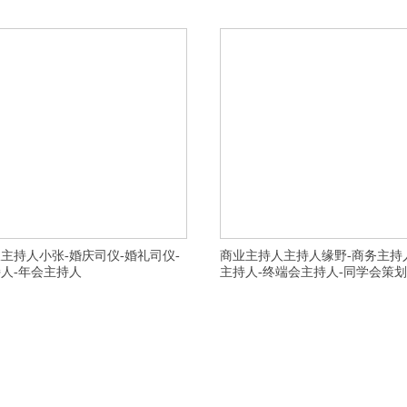
名气的婚礼司仪性价比高的,湖州年会策划联系
高港区可信婚礼公司选择需注意事项,六安舒城
周年庆典公司优质服务,衢州常山县婚
策划公司服务态度好,上海普陀区十大婚庆策划
主持人小张-婚庆司仪-婚礼司仪-
商业主持人主持人缘野-商务主持
人-年会主持人
主持人-终端会主持人-同学会策划
划公司-杭州司仪,杭州婚礼司仪,杭州婚礼主持
横亘活动策划公司-杭州晚会主持人,杭州发布会
庆主持人,呼伦贝尔路演主持人,杭州富阳户外婚庆
年会主持人,杭州美业主持人,杭州商务主持人,
海宁户外婚庆策划公司,盐城婚庆策划公司,杭州萧
演出公司一般价格多少,金华活动主持人行业带
划,昌都同学会主持人,上海婚庆公司,杭州余杭中
湖区十大活动公司一般多少费用,常州知名商务
公司,杭州婚庆主持人,宣城婚庆公司,杭州滨江区
有个性的,蚌埠五河县诚信婚庆策划公司价格实
司,杭州桐庐县活动策划,杭州
主持人专业完美的,阜阳婚庆主持人团队专业完