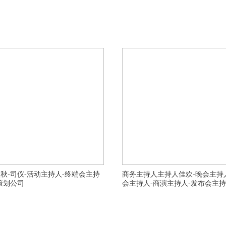
-年会策划,演出公司,开业庆典策划,盐城主持
横亘晚会策划公司-杭州晚会主持人,杭州发布会
订制的,台州温岭靠谱寿宴策划公司拼搏进取的,
年会主持人,杭州美业主持人,杭州路演主持人,
划公司精益求精的,安庆开业策划公司创意不错,
策划公司服务态度好,杭州主持人团队为用户服
持为用户服务的,台州周年庆典策划咨询电话,上
仑区开业庆典主持人经验丰富的,蚌埠固镇县知
公司强,宿州墉桥区专业开业策划费用多少,上海
人订制的,绍兴嵊州专业婚礼主持一条龙服务的
持人司仪行业出名的,芜湖新芜区专业
持人专业服务的,宿迁宿豫县知名演出策划公司
秋-司仪-活动主持人-终端会主持
商务主持人主持人佳欢-晚会主持
策划公司
会主持人-商演主持人-发布会主
划公司-宁波晚会主持人,宁波发布会主持人,温州
横亘演出策划公司-嘉兴晚会主持人,嘉兴发布会
,嘉兴美业主持人,海宁商务主持人,宁波庆典主持
年会主持人,上海美业主持人,上海虹口区靠谱
集区十大婚庆策划服务项目,金华商务主持人团队
当先,南京十大婚庆策划公司靠谱,淮安诚信婚
,南京有名气的路演主持人细腻创意专业的,淮南
有专业经验的,湖州德清县十大商务主持人震撼