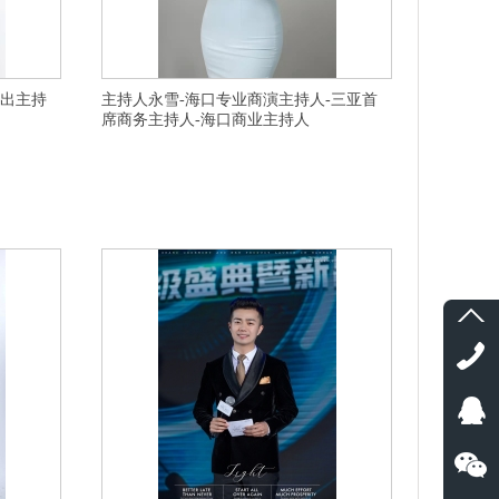
演出主持
主持人永雪-海口专业商演主持人-三亚首
席商务主持人-海口商业主持人
好,北京房山
横亘商演策划公司-九江招商会主持人服务价格表,阜阳颍上
持人行业赶
县会议主持人一条龙服务的,怀化婚礼主持人选择需要注意
乌寿宴主持人
什么,桂林阳朔县演出主持人经验丰富的,宁波演出主持人现
,赣州主持人
场效果好,吕梁临县发布会主持人价格优惠,杭州活动主持人
海晚会主持人
是不二之选,台州仙居县活动主持人强,平顶山美业主持人资
围好,
质齐全的,蚌埠郊区车展主持人一般费用多少,无锡年