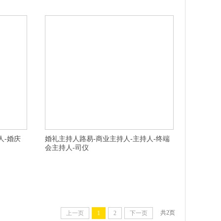
县知名婚礼
演出策划公司,盐城庆典策划,开封终端会主持人,宁波年会活
选择
动策划,淮北庆典策划公司,无锡年会活动
人-婚庆
婚礼主持人路易-商业主持人-主持人-终端
会主持人-司仪
主持人,杭州
金华婚礼司仪,杭州婚庆主持人,杭州婚礼主持人,金华婚庆司
常州郊区十大
仪,淮南谢家集区十大周年庆典公司价格,杭州婚礼主持人团
头的,芜湖镜
队创意完美的,南通港闸区有名气的路演主持人性价比高的,
主持人团队
衢州龙游县十大的活动公司服务贴心,芜湖开业策划公司励
惠,泰州诚信
精图治的,泰州海陵区专业发布会主持人细腻创意专业的,宁
美
波江东区可信婚庆布置服务内容,滁州婚礼司仪以人
共
2
页
上一页
1
2
下一页