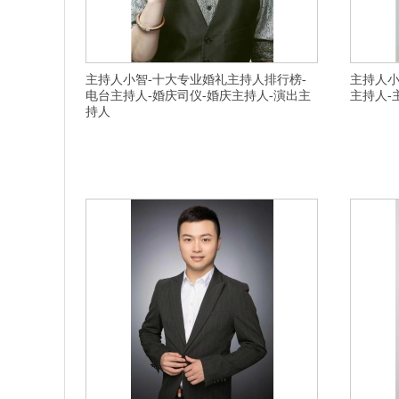
主持人小智-十大专业婚礼主持人排行榜-
主持人小
电台主持人-婚庆司仪-婚庆主持人-演出主
主持人-
持人
横亘婚庆演出策划公司-杭州婚礼策划不错,合肥有名气婚礼
横亘婚庆演
主持震撼专业,盐城诚信商务主持人专业定制,丽水商务主持
人,年会主持
人私人订制,嘉兴嘉善县十大婚礼主持人专业创新,淮安婚礼
有专业经验
公司服务专业,铜陵铜陵县十大商务主持人震撼完美,南京十
队全心全意
大演出演艺公司费用,镇江丹阳十大婚礼策划强,衢州柯城区
庆策划公司
美业主持人专业创意,台州年会晚会策划,苏州知名
划哪个比较