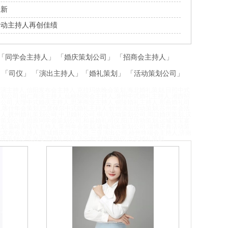
创新
活动主持人再创佳绩
「
同学会主持人
」 「
婚庆策划公司
」 「
招商会主持人
」
 「
司仪
」 「
演出主持人
」「
婚礼策划
」 「
活动策划公司
」
演主持人,信阳发布会主持人,克拉玛依晚会策划,海北婚礼策划,日照中式
划公司,铜仁商演主持人,仙桃招商会主持人,滁州中式婚礼主持人,湘西招
公司,大理中式婚庆主持人,思茅商业主持人,铜陵婚礼主持人,那曲婚礼司
,喀什年会策划,巴彦倬尔中式婚礼主持人,忻州演出活动策划,苏州年会活
人,抚州婚礼策划公司,中卫婚礼公司,铜川活动策划公司,周口婚庆策划,汉
策划公司,固原同学会策划公司,和县婚礼司仪,阳江活动策划,运城宝宝宴
划,嘉峪关活动主持人,常州年会策划,诸城演出策划公司,淄博庆典活动策
北发布会主持人,宣城婚庆策划公司,三
亚演出公司,梧州终端会主持人,济南
婚庆策划公司,兴安盟婚礼司仪,济宁中式婚庆司仪,六安婚礼策划