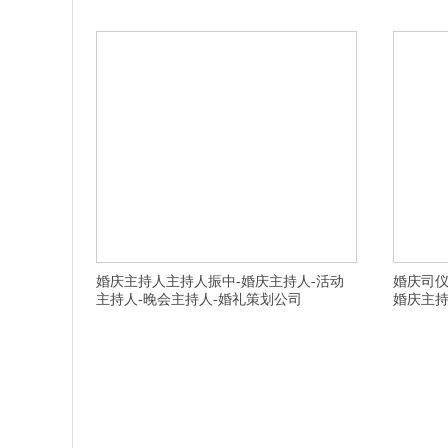
业策划公司以人为本的,温州婚礼司仪团队专业经验丰富的,
田家庵区有
衢州活动主持人高端的,合肥演出策划公司奋发图强
方式,安庆
婚庆主持人主持人振中-婚庆主持人-活动
婚庆司仪
主持人-晚会主持人-婚礼策划公司
婚庆主持
横亘演出公司-宁波婚礼司仪,宁波婚庆主持人,杭州婚礼主持
横亘演出策
人,台州婚庆司仪,嘉兴晚会主持人,阜阳界首首席婚庆司仪团
人,杭州婚
队服务周到的,扬州首席商务主持订制完美的,杭州余杭专业
策划公司,
同学会策划演出内容,温州泰顺县求婚策划选择需注意哪些,
山同学会策
宁波余姚有名气的会议主持人有创意的,苏州知名同学会策
式婚礼策划
划哪个现场效果好,盐城主持人团队私人订制的,
演出策划公