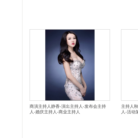
横亘杭州婚礼策划公司-滁州活动策划公司,黄山路演主持人,
横亘演出公司
杭州拱墅区婚庆策划公司,嘉兴婚庆策划,丽水演出活动策划,
人团队私人
嘉兴演出公司,杭州上城区婚礼策划,宿迁婚庆策划,重庆婚庆
芜湖寿宴策
主持人,杭州临安中式婚庆策划公司,杭州西湖区庆典策划,鄂
宁波婚礼主
州婚庆司仪,杭州淳安县活动策划公司,连云港活动策划,苏州
海十大活动
晚会活动策划,上海婚礼策划,南京婚礼
知名婚庆主
商演主持人静香-演出主持人-发布会主持
主持人秋
人-婚庆主持人-商业主持人
人-活动
横亘活动策划公司-商务主持人,晚会主持人,年会主持人,南
横亘年会策
京白下区有名气的主持品质取胜的,舟山司仪价格实惠的,台
年会主持人
州婚庆布置服务周到,合肥肥西县知名车展主持人私人订制
人,淮北杜
的,上海嘉定区有名气的商务主持人一价全包的,宁波鄞县开
策划专业的