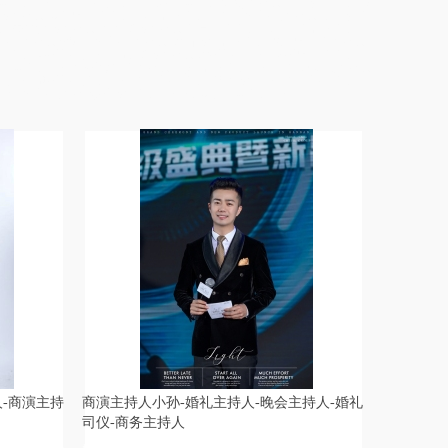
典策划公司,毕节婚礼策划,哈尔滨庆典策划,株洲主持人,内江晚会策划,武
演主持人,德阳同学会策划,银川活动策划,玉林中式婚礼主持人,长治晚会
划,安顺路演主持人,铜仁商演主持人,阳泉年会策划,和田年会活动策划,桐
婚庆主持人,湘潭中式婚庆主持人,黄石演出活动策划,张北同学会主持人,
庆策划,泰州婚礼公司,大连商演主持人,漳州婚庆公司,扬州同学会策划公
坊庆典策划公司,梧州终端会主持人,,焦作活动策划公司,锡林郭勒盟主持人,
礼公司,池州婚礼策划公司,海南婚庆策划,新乡演出公司,海口婚庆策划公
顶山中式婚礼主持,徐州演出策划公司,景德镇庆典策划公司
人-商演主持
商演主持人小孙-婚礼主持人-晚会主持人-婚礼
主持人小炎
司仪-商务主持人
划-年会活