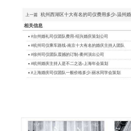
杭州西湖区十大有名的司仪费用多少-温州
上一篇
相关信息
#台州婚礼司仪团队费用-绍兴婚庆策划公司
#杭州司仪乘车路线-南京十大有名的婚庆主持人团队
#徐州司仪团队震撼的订制-衢州演出公司
#杭州婚庆主持人是不二之选-上海年会策划
#上海婚庆司仪团队一般价格多少-丽水同学会策划
平顶山中式婚礼主持,益阳演出策划公司,松原主持人,盐城同学会策划,攀
朔州晚会策划,酒泉婚庆公司,资阳宝宝宴策划,泉州同学会策划公司,西
人,清远中式婚礼主持人,毕节婚礼策划,焦作活动策划公司,衡水婚庆策划
划公司,黄石演出活动策划,杭州活动策划公司,梧州终端会主持人,海口
公司,深圳婚庆策划,和县婚礼司仪,红河司仪,菏泽商演主持人,通化活动
婚庆司仪,朝阳晚会主持人,银川活动策划,铁岭婚庆策划公司,温州婚庆司
人,五家渠演出活动策划,大兴安岭中式婚礼主持,蚌埠终端会主持人,上
划,吕梁庆典策划,桂林发布会主持人,达州庆典策划公司,安康年会主持人