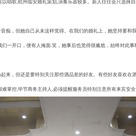
以唱歌,
杭州临安婚礼策划
,演奏乐器较多。新人往往会只选择
r：我老婆是个音痴，但她自己从未这样觉得。在我们的婚礼上，她坚持要
们一开口，便有人掩面.笑，她事后也觉得很尴尬，始终对此事耿
gh起来，但还是要特别关注那些酒品差的好友。有些好友喜欢在
难掌控,
毕节商务主持人
,必须提醒服务员特别注意所有来宾安