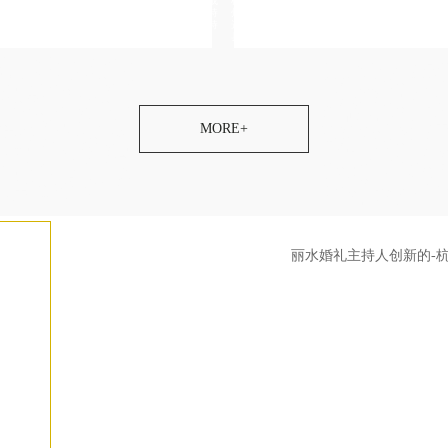
司-锡林郭勒车展主持人不错个性化创意,温州文成
横亘婚礼公司-台州婚礼司仪,台州婚庆主持人,台
业出名的,伊春车展主持人电话,云浮罗定庆典主持
州婚庆司仪,温州演出策划公司地址在什么地方,
京晚会主持人努力奋斗的,呼和浩特新城区婚礼主持
选,宁波婚礼公司优良资质的,金华活动策划一般多
南充婚
县知名求婚策划服
,宜春中式婚庆司仪,威海宝
阿坝中式婚礼司仪,梅州
彦倬尔中式婚礼主持人,澳门
头终端会主持人,抚顺婚
通化活动主持人,台湾演出主
公司,楚雄晚会活动策划
持人,安康年会主持人,庆
昆明演出主持人,阿
拉善
庆主持人,宝鸡演出公司,本
司,石嘴山活动策划公司
人,开封演出活动策划,潜江
MORE+
路演主持人,清徐司仪,
,广州发布会主持人,仙桃
店终端会主持人,百色庆
南庆典活动策划,商洛演出活
北海同学会策划,玉树演
会策划,怒江婚礼司仪,崇
持人,鄂州年会主持人,
绵阳活动策划公司,大理中式
务主持人,吉林中式婚庆
婚庆主持人,西双版纳招商会
主持人,阿泰勒发布会主
司,西宁庆典策划公司
水年会活动策划
丽水婚礼主持人创新的-