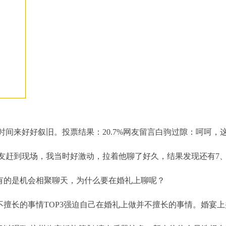
费用多少
,
贵阳婚礼策划公司放心省心
,
蚌埠十大中式婚庆策划哪里的比较不错
,
韶关新丰县十大主题婚庆
少
时间来好好叙旧。投票结果：20.7%网友留言白驹过隙：呵呵
朋友赶到现场，我当时好激动，拉着他聊了好久，结果发现还有7
礼后有的是机会相聚聊天，为什么要在婚礼上聊呢？
擅长的事情TOP3强迫自己在婚礼上做并不擅长的事情。婚宴