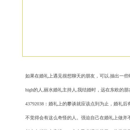
横亘司仪详情描述
,
丽水车展主持人规模大的
,
绍兴演出公司不错的
,
台州同学会策划
九十九扭一扭
,
丽水司仪团队浸润你跳动的心
,
衡阳耒阳诚信的年会策划一般费用多
如果在婚礼上遇见很想聊天的朋友，可以.抽出一些
high的人,
丽水婚礼主持人
,我结婚时，远在东欧的
43792038：婚礼上的攀谈就应该点到为止，婚
不觉得会有这么奇怪的人。强迫自己在婚礼上做并不