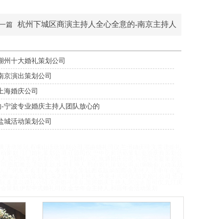
杭州下城区商演主持人全心全意的-南京主持人
一篇
-湖州十大婚礼策划公司
南京演出策划公司
上海婚庆公司
的-宁波专业婚庆主持人团队放心的
盐城活动策划公司
划,曲靖婚礼策划,丹东婚礼策划,徐州演出策划公司,宜宾演出活动策划,
典活动策划,石嘴山活动策划公司,那曲婚礼司仪,兰州婚庆司仪,常德婚礼
司,辽阳活动策划,长沙商演主持人,阳江活动策划,西安招商会主持人,娄
活动策划,江门婚礼策划公司
,辽源司仪,巴中庆典活动策划,临汾庆典策划公
长治晚会活动策划,商丘婚庆司仪,襄阳婚庆公司,临沂婚庆策划公司,霍邱
持人,黄冈同学会策划公司,中卫婚礼公司,南通婚庆公司,河池宝宝宴策划公
划公司,长春晚会策划,郑州庆典活动策划,揭阳宝宝宴策划公司,绵阳活动
司,衡阳晚会活动策划,株洲主持人,邢台婚礼策划公司,山南晚会活动策划,
阜新中式婚礼司仪,茂名活动策划公司,衢州商业主持人,渭南庆典活动策
人,广州发布会主持人,孝感年会策划,西双版纳招商会主持人,汉中年会策
人,咸宁婚庆司仪,张掖发布会主持人,延安庆典策划,乌海中式司仪,中山婚
苏州年会活动策划,驻马店终端会主持人,怀化中式司仪,韶关婚礼公司,通辽
动策划,神农架活动策划公司,南充同学会策划公司,锡林郭勒盟主持人,天
划,秦皇岛婚礼公司,滨州婚礼策划,黑河婚庆主持人,阿拉善盟司仪,九江庆
年会策划,伊犁中式婚礼司仪,金华年会主持人,和田年会活动策划