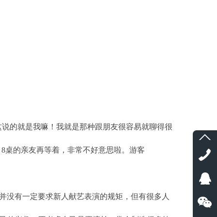
策划哪个比较强
,
太原杏花岭区靠谱的婚庆策划专业的
,
新乡婚庆策划公司保你活到
，这说的就是我嘛！我就是那种跟朋友很容易就聊得很
、8桌的亲友再等着，非常不好意思啦。游客
上并没有一定要求新人献艺表演的规矩，但有很多人