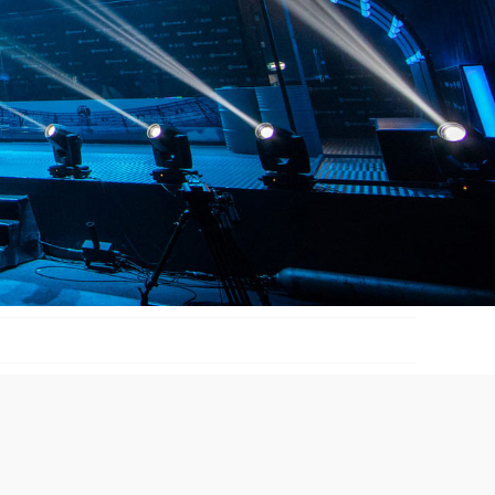
礼策划公司,芜湖同学会策划,果洛婚庆策划公司,武威婚庆策划,吐鲁番演
策划,诸城演出策划公司,和县婚礼司仪,张掖发布会主持人,滁州中式婚礼
,汉中年会策划,九江庆典活动策划,贵港商务主持人,五家渠演出活动策划,
式婚庆司仪,嘉兴庆典活动策划,日喀则司仪,乌海市商务主持人,肇庆演出
盐城同学会策划,双鸭山年会主持人,海北婚礼策划,沈阳宝宝宴策划公司,洛
策划,大同婚礼公司,南通婚庆公司,秦皇岛婚礼公司,安庆庆典策划公司,南
策划,北京晚会主持人,通辽活动主持人,吉安活动策划,乌鲁木齐婚庆公司,