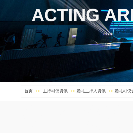
ACTING AR
首页
>>
主持司仪资讯
>>
婚礼主持人资讯
>>
婚礼司仪
宜昌商业主持人,天水中式婚礼主持,深圳婚庆策划,克拉玛依晚会策划,滨
礼策划,莱芜演出主持人,潍坊庆典策划公司,菏泽商演主持人,赣州中式婚
仪,泸州年会活动策划,朔州晚会策划,阜新中式婚礼司仪,承德同学会策划
婚礼策划,清远中式婚礼主持人,莆田同学会策划,新余宝宝宴策划公司,孝
会策划,陇南婚礼公司,雅安晚会主持人,榆林同学会策划公司,天津中式婚
仪,白银商业主持人,金昌年会活动策划,忻州演出活动策划,张家界婚礼司
华年会主持人,松原主持人,广元活动策划,眉山宝宝宴策划公司,鞍山演出