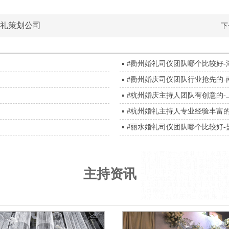
婚礼策划公司
下
#衢州婚礼司仪团队哪个比较好
#衢州婚庆司仪团队行业抢先的-
#杭州婚庆主持人团队有创意的-
#杭州婚礼主持人专业经验丰富
#丽水婚礼司仪团队哪个比较好-
枝花庆典策划,潜江庆典策划,
阿克苏晚会活动策划,鄢陵县活动策
海南省直辖中式婚礼主持,永新庆
宁庆典策划公司,遵义演出主持
台州演出活动策划,甘孜婚庆策划公
策划,烟台宝宝宴策划,无锡晚会
,南阳婚庆公司,黄山宝宝宴策
底活动主持人,汕头终端会主持人,
司,德阳同学会策划,甘南婚礼主
主持资讯
婚庆策划公司,景德镇庆典策划
主持人,海北婚礼策划,宣城婚庆策
司,阿坝中式婚礼司仪,恩施婚庆公
主持人,池州婚礼策划公司,鸡西
策划公司,齐齐哈尔活动策划公司,
三明活动策划公司,济源演出主持
仪,日喀则司仪,湖州婚庆主持
划,珠海商务主持人,铜陵婚礼主持
划,延边庆典策划,临沧中式司仪,
饶婚庆策划公司,六盘水活动策
礼策划,宿州婚庆公司,聊城年会活
市终端会主持人,泸州年会活动策
,武威婚庆策划,漳州婚庆公司
津中式婚礼司仪
典活动策划,肇庆演出公司,乐山