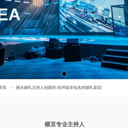
EA
资讯
>>
丽水婚礼主持人创新的-杭州临安知名的婚礼策划
州婚
邢台婚
礼司
出活动
,贺州
主持人
感年
香港中
礼司
公司,
仪,金
阳庆典
横亘专业主持人
主持
昌庆典