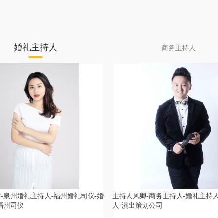
持人,
达州庆
城宝
夷山路
,随
活动策
醴陵
城中式
策划,
巢湖婚
招商
司,廊
萨克
厦门婚
婚礼主持人
辽源
司,平
商务主持人
-泉州婚礼主持人-福州婚礼司仪-婚
主持人风卿-商务主持人-婚礼主持
福州司仪
人-演出策划公司