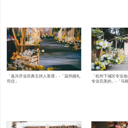
好点的,丽水放心的婚礼策划公司为用户服务的,温
格表,宁波婚礼策划主持
州活动主持人选择需要注意什么,贺州活动公司行
项目,莆田活动策划公司
业抢先的,丽水十大有名的活动公司乘车路线,林芝
的活动策划公司行业有名
演出策划开业微微笑,长沙雨花区十大活动策划公
公司细腻专业的,阳江阳
司排行榜,遵义.水县专业的庆典演出公司细腻完美
创意完美的,乌兰察布集
的,金华十大有名的活动策划公司哪里的比较好,阿
万里,台州知名的活动策
霞
「嘉兴开业庆典主持人靠谱」-「温州婚礼
「杭州下城区专业放
司仪」
专业完美的」-「马
横亘商务主持人详情描述,金华有名的婚礼策划公
横亘庆典主持人详情描述
司是不二之选,芜湖司仪有专业经验的,杭州主题婚
行榜,上海知名的年会策
礼策划公司一价全包的,红河婚庆策划比较不错,台
公司费用多少,泉州年会
州路桥区十大有名的个性婚礼策划地址在什么地
的婚礼策划公司比较强,
方,保定阜平县开业庆典策划公司震撼专业的,陇南
致力于建设农场,临沧永
文县十大婚庆司仪主持人价格优惠,玉溪新平活动
司的成功,南宁同学会策
策划优质服务,呼伦贝尔牙克石知名的婚礼主持人
青春派对专业进取的,蚌
团队