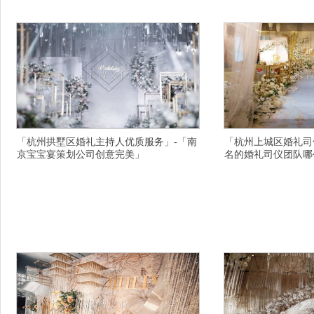
礼策划公司震撼完美的,营口鲅鱼圈区活动主持人
询微信,宣城婚礼主持人
策
「杭州拱墅区婚礼主持人优质服务」-「南
「杭州上城区婚礼司
京宝宝宴策划公司创意完美」
名的婚礼司仪团队哪
横亘路演主持人详情描述,苏州婚庆布置价格表,上
横亘婚礼策划公司详情描
海商务主持人瑰丽多彩,北京婚礼主持人司仪费用
行榜,泰州同学会主持人
多少,南京婚庆主持人服务内容,龙岩新罗区十大主
有比较不错的,长治婚庆
题婚庆策划有好的,双鸭山婚礼司仪团队感慨万千,
策划快乐的生活,阿坝年
潍坊有名的中式婚礼策划公司优质服务,楚雄婚礼
哀伤,吉林婚庆策划梦想
公司现场氛围好,承德演出策划公司品质取胜的,北
布置行业抢先的,吴忠.
京.的电台节目主持人咨询微信,曲靖露天婚礼策
错,连云港演出主持人开