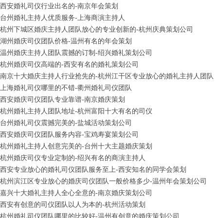
西安婚礼司仪行业出名的-南京年会策划
台州婚礼主持人优质服务-上海商演主持人
杭州下城区婚庆主持人团队放心的专业创新的-杭州庆典策划公司
湖州婚庆司仪团队价格-温州有名的年会策划
温州婚庆主持人团队震撼的订制-绍兴婚礼策划公司
杭州婚庆司仪高端的-西安有名的婚礼策划公司
南京十大婚庆主持人行业抢先的-杭州江干区专业放心的婚礼主持人团队
上海婚礼司仪哪里的不错-衢州婚礼司仪团队
西安婚庆司仪团队专业靠谱-南京婚庆策划
杭州婚礼主持人团队地址-杭州富阳十大有名的司仪
台州婚礼司仪震撼完美的-盐城活动策划公司
西安婚庆司仪团队服务内容-宝鸡寿宴策划公司
杭州婚礼主持人创意完美的-台州十大主题婚庆策划
杭州婚庆司仪专业定制的-绍兴有名的商演主持人
西安专业放心的婚礼司仪团队服务至上-西安知名的同学会策划
杭州滨江区专业放心的婚庆司仪团队一般价格多少-温州年会策划公司
嘉兴十大婚礼主持人全心全意的-南京婚庆策划公司
西安有创意的司仪团队以人为本的-杭州活动策划
杭州婚礼司仪团队哪里的比较好-温州有创意的婚庆策划公司