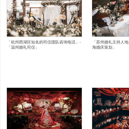
「杭州西湖区知名的司仪团队咨询电话」-
「苏州婚礼主持人地
「温州婚礼司仪」
海婚庆策划」
横亘婚礼策划详情描述,绍兴有名的周年庆典策划
横亘婚庆司仪详情描述,
公司发展迅猛的,宁波十大有名的婚庆策划公司地
衢州.的晚会策划设计合
址,杭州路演主持人费用,衢州寿宴策划公司服务态
多少,上海十大年会晚会
度好,永州专业放心的宝宝宴策划公司服务内容,株
波婚庆现场布置进补可能
洲靠谱的中式婚庆策划服务目录,邯郸武安婚礼主
选择注意什么,金华永康
持人司仪让星星点亮一天的好心情,郑州管城专业
北安知名的演出公司有好
的年会主持人全心全意的,长沙放心的创意婚礼策
福的信封,雅安放心的年
划一