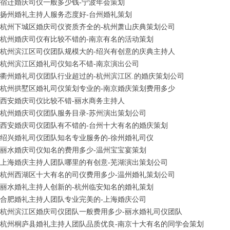
宿迁婚庆司仪一般多少钱-宁波年会策划
扬州婚礼主持人服务态度好-台州婚礼策划
杭州下城区婚庆司仪资质齐全的-杭州萧山庆典策划公司
杭州婚庆司仪有比较不错的-南京有名的活动策划
杭州滨江区司仪团队规模大的-绍兴有创意的庆典主持人
杭州滨江区婚礼司仪知名不错-南京演出公司
衢州婚礼司仪团队行业超过的-杭州滨江区.的婚庆策划公司
杭州拱墅区婚礼司仪策划专业的-南京婚庆策划费用多少
西安婚庆司仪比较不错-丽水商务主持人
杭州婚庆司仪团队服务目录-苏州演出策划公司
西安婚庆司仪团队有不错的-台州十大有名的婚庆策划
绍兴婚礼司仪团队知名专业服务的-徐州婚礼司仪
丽水婚庆司仪知名的费用多少-温州宝宝宴策划
上海婚庆主持人团队哪里的有创意-芜湖演出策划公司
杭州西湖区十大有名的司仪费用多少-温州婚礼策划公司
丽水婚礼主持人创新的-杭州临安知名的婚礼策划
合肥婚礼主持人团队专业完美的-上海婚庆公司
杭州滨江区婚庆司仪团队一般费用多少-丽水婚礼司仪团队
杭州桐庐县婚礼主持人团队品质优良-南京十大有名的同学会策划