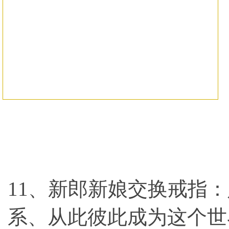
横亘终端会主持人详情描述
,
上海有名的
持人哪个强
,
重庆庆典策划服务周到
,
枣庄
大活动公司一般费用多少
,
太原阳曲县十
美的
,
营口鲅鱼圈区十大有名婚庆策划
11、新郎新娘交换戒指
系、从此彼此成为这个世