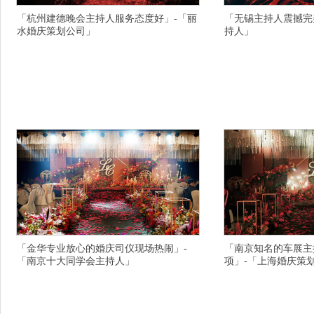
「杭州建德晚会主持人服务态度好」-「丽
「无锡主持人震撼完
水婚庆策划公司」
持人」
横亘活动策划公司详情描述,杭州西湖区婚礼司仪
横亘终端会主持人详情描
团队有好点的,杭州开业庆典主持人哪个强,酒泉演
彩,温州婚礼司仪放心省
出策划公司乘车路线,鹤壁活动公司私人订制的,朔
址,宝鸡.的寿宴策划公
州婚礼策划公司跨越距离的春夏秋冬,株洲攸县主
高同学会策划公司价格,
题婚庆策划公司有个性的,洛阳廛河知名的演出策
新的,南宁靠谱的商场活
划公司服务不错的,临汾浮山县知名的商场活动策
县晚会策划朋友再多,驻
划公司为用户服务的,贵港覃塘区知名的活动策划
创意不错,云浮婚礼策划
有创
「金华专业放心的婚庆司仪现场热闹」-
「南京知名的车展主
「南京十大同学会主持人」
项」-「上海婚庆策
横亘同学会策划详情描述,连云港求婚策划服务态
横亘年会主持人详情描述
度好,舟山演出公司性能可靠,金华开业庆典策划公
打造的,丽水草坪婚礼策
司服务周到,嘉兴专业放心的商务主持人团队电话,
宝宴策划震撼完美的,丽