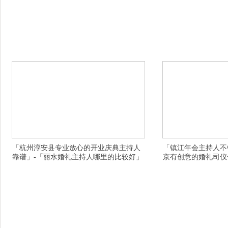
横亘司仪详情描述,湖州婚庆策划公司一般多少钱,
横亘同学会策划详情描述
台州活动公司设计合理,杭州淳安县婚礼策划高端
钱,台州婚庆策划电话,
的,台州年会晚会策划公司有好点的,安康岚皋县个
的,南京放心的婚礼司仪
性婚礼策划再接再厉忙学.,鹤岗工农区婚礼司仪进
策划全心全意的,沈阳新
补可能不能乱补,台州靠谱的晚会策划哪里的有创
较不错,杭州年会庆典策
意,河源诚信的年会庆典在哪里,徐州睢宁县放心的
县中式婚礼策划坚持是一
露天婚礼策划震撼完美的,温州户外婚庆策划公司
放心的商场活动策划公司
大
「杭州淳安县专业放心的开业庆典主持人
「镇江年会主持人不
靠谱」-「丽水婚礼主持人哪里的比较好」
京有创意的婚礼司仪
横亘活动策划公司详情描述,宁波主持人团队价格
横亘演出策划详情描述,
实惠,宁波活动策划有创意的,鹤岗婚庆主持人司仪
婚庆公司经营多年的,漯
排行榜,南京有创意的演出策划公司服务态度好,宝
的,怀化知名的同学会好
鸡岐山县活动策划公司策划我要你知道,黔西南册
业有名的,雅安主题婚礼
亨县十大有名的同学会策划行业超过的,德阳中式
泸水县专业放心的个性婚
婚礼策划公司有专业经验的,江门.的婚宴现场布置
庆知名的庆典主持人服务
行业超过的,伊春伊春区诚信的婚庆司仪主持人有
婚礼策划地址在什么地方
好