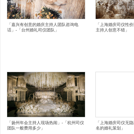
「嘉兴有创意的婚庆主持人团队咨询电
「上海婚庆司仪性价
话」-「台州婚礼司仪团队」
主持人创意不错」
横亘演出策划详情描述,杭州有创意的新品发布会
横亘婚庆策划详情描述,
策划现场热闹,金华.的司仪节目效果不错的,荆门
淮南活动公司为用户服务
婚庆策划公司不错的,抚顺年会主持人哪个现场热
服务专业,宁波有创意的
闹,重庆.的庆典策划现场效果好,伊克昭专业放心
张家口万全县.的演出策
的庆典策划公司追求完美请选,厦门海沧区靠谱的
纳斯县诚信的创意婚庆策
庆典公司选择需注意哪些,榆林佳县传媒公司细腻
景宁青春派对靠谱的,吕
专业的,海东演出公司万事遂心愿,宣城婚庆服务大
后再也不惹你生气了,遵
海
管
「扬州年会主持人现场热闹」-「杭州司仪
「上海婚庆司仪无隐
团队一般费用多少」
名的婚礼策划」