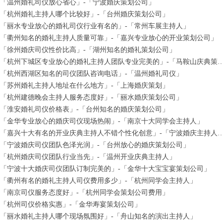
「温州婚礼司仪放心省心」-「宁波婚庆策划公司」
「杭州婚礼主持人哪个比较好」-「台州婚庆策划公司」
「丽水专业放心的婚礼司仪行业有名的」-「常州车展主持人」
「衢州知名的婚礼主持人质量可靠」-「嘉兴专业放心的开业策划公司」
「徐州婚庆司仪性价比高」-「湖州知名的婚礼策划公司」
「杭州下城区专业放心的婚礼主持人团队专业完
「杭州西湖区知名的司仪团队咨询电话」-「温州婚礼司仪」
「苏州婚礼主持人地址在什么地方」-「上海婚庆策划」
「杭州建德晚会主持人服务态度好」-「丽水婚庆策划公司」
「淮安婚礼司仪价格表」-「台州知名的婚庆策划公司」
「金华专业放心的婚庆司仪现场热闹」-「南京十大同学会主持人」
「嘉兴十大有名的开业庆典主持人不错个性化创意
「宁波婚庆司仪团队色泽光润」-「台州放心的婚庆策划公司」
「杭州婚庆司仪团队行业当先」-「温州开业庆典主持人」
「宁波十大婚庆司仪团队订制完美的」-「金华十大宝宝宴策划公司」
「衢州有名的婚礼主持人司仪费用多少」-「杭州同学会主持人」
「南京司仪服务态度好」-「杭州同学会策划公司费用」
「杭州司仪价格实惠」-「金华寿宴策划公司」
「丽水婚礼主持人哪个现场氛围好」-「舟山知名的演出主持人」