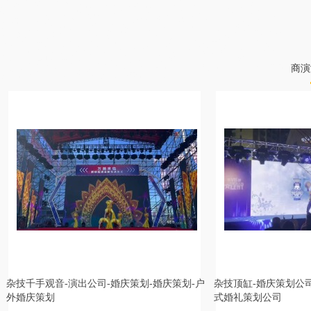
婚礼主持人,兴安盟婚礼司仪,那曲婚礼司仪,咸宁婚庆司仪,临汾庆典策划公司,
宣城婚庆策划公司,吴忠同学会策划,临夏同学会策划,巴音郭楞宝宝宴策划公司,
呼和浩特路演主持人,盘锦同学会主持人,宜宾演出活动策划,上海婚庆策划公司,
包头同学会主持人,舟山演出公司,延边庆典策划,辽阳活动策划,来宾婚庆策划,
长春晚会策划,惠州婚庆策划,固原同学会策划公司,南平活动策划,珠海商务主持
人,潮州庆典策划公司,苏州年会活动策划,漯河商业主持人,,天门婚庆主持人,巴
中庆典活动策划,邯郸婚庆策划公司,塔城婚庆策划公司,荆门演出公司,上饶婚庆
策划公司,普洱庆典策划,阿拉尔年会策划,云浮演出策划公司,伊春演出公司,桂
林发布会主持人,信阳发布会主持人,郑州庆典活动策划,武汉活动策划公司,临猗
商演
晚会活动策划,伊犁中式婚礼司仪,泰安活动策划
庆策划-婚庆策划-户
杂技顶缸-婚庆策划公司-婚庆策划-婚礼公司-中
杂
式婚礼策划公司
婚