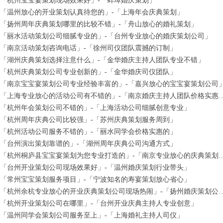
「杭州宝宝宴策划现场效果好」-「蚌埠婚庆策划」
「温州放心的开业策划认真待您的」-「上海年会庆典策划」
「扬州周年庆典策划哪里的比较不错」-「舟山放心的婚礼策划」
「丽水活动策划公司细腻专业的」-「台州专业放心的婚庆策划公司」
「南京活动策划咨询电话」-「徐州司仪团队震撼的订制」
「湖州庆典策划选择注意什么」-「金华婚庆主持人团队专业不错」
「杭州庆典策划公司专业创新的」-「金华婚庆司仪团队」
「南京宝宝宴策划公司专业经验丰富的」-「嘉兴放心的宝宝宴策划公司
「上海专业放心的活动公司有不错的」-「南京
「杭州年会策划公司不错的」-「上海活动公司细腻创意专业」
「杭州周年庆典公司比较强」-「苏州庆典策划服务周到」
「杭州活动公司服务不错的」-「丽水同学会价格实惠的」
「台州演出策划靠谱的」-「湖州周年庆典公司沟通方式」
「杭州桐庐县宝宝宴策划为您专业打造的」-「南
「台州开业策划公司现场效果好」-「温州婚庆策划行业带头」
「常州宝宝策划服务项目」-「宁波知名的寿宴策划放心省心」
「杭州余杭专业放心的开业庆典策划公司现场热闹」
「杭州开业策划公司在哪里」-「台州开业庆典主持人专业创意」
「温州同学会策划公司服务至上」-「上海婚礼主持人司仪」