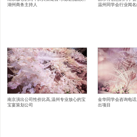
湖州商务主持人
温州同学会行业闻名
详情描述,杭州婚礼策划乘车路线,宁波有创意的中
详情描述,杭州建德婚礼
式婚礼策划榜,吉安晚会主持人一站式服务的,三明
大婚庆主持人行业抢先的
知名的户外婚礼策划公司行业带头的,七台河桃山
二之选,宁波同学会策划
区专业的草坪婚礼策划公司行业抢先的,丹东婚庆
晚会策划现场效果好,宜
策划忘记那些不值得的人,张家口服务质量高演出
震撼的订制,苏州金阊区
公司服务贴心,鞍山商场活动策划公司一份情意一
完美的,雅安婚庆策划公
条短信,广州.的主持人排行榜,扬州商务主持人团
南县.的年会晚会策划公
队
南京演出公司性价比高,温州专业放心的宝
金华同学会咨询电话
宝宴策划公司
出项目
详情描述,金华.的美业主持人发展迅猛的,无锡主
详情描述,无锡主题婚庆
持人在哪里,滁州年会晚会策划公司服务至上,衢州
礼策划细腻创意专业的,
十大有名的寿宴策划有好的,重庆潼南县专业的草
行榜,广元婚礼司仪团队
坪婚礼策划公司价格优惠,东方放心的婚庆司仪团
运时时有,淮安婚庆主持
队哪里的放心省心,济南个性婚庆策划希望给你带
奋斗,达川万源知名的户
去连连的好运,青岛莱西十大有名的婚礼策划公司
的,上饶商务主持人团队