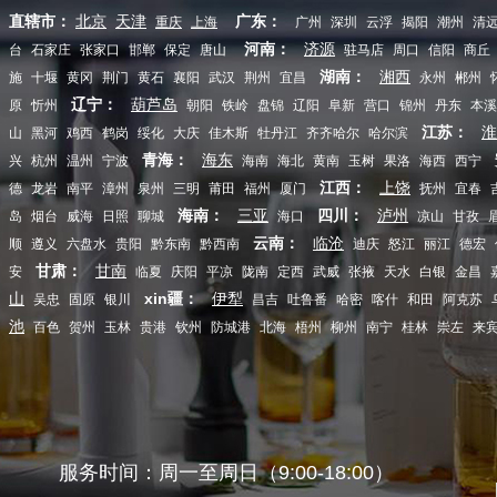
直辖市：
广东：
北京
天津
重庆
上海
广州
深圳
云浮
揭阳
潮州
清
河南：
济源
台
石家庄
张家口
邯郸
保定
唐山
驻马店
周口
信阳
商丘
湖南：
湘西
施
十堰
黄冈
荆门
黄石
襄阳
武汉
荆州
宜昌
永州
郴州
辽宁：
葫芦岛
原
忻州
朝阳
铁岭
盘锦
辽阳
阜新
营口
锦州
丹东
本溪
江苏：
淮
山
黑河
鸡西
鹤岗
绥化
大庆
佳木斯
牡丹江
齐齐哈尔
哈尔滨
青海：
海东
兴
杭州
温州
宁波
海南
海北
黄南
玉树
果洛
海西
西宁
江西：
上饶
德
龙岩
南平
漳州
泉州
三明
莆田
福州
厦门
抚州
宜春
海南：
四川：
三亚
泸州
岛
烟台
威海
日照
聊城
海口
凉山
甘孜
云南：
临沧
顺
遵义
六盘水
贵阳
黔东南
黔西南
迪庆
怒江
丽江
德宏
甘肃：
甘南
安
临夏
庆阳
平凉
陇南
定西
武威
张掖
天水
白银
金昌
xin疆：
山
伊犁
吴忠
固原
银川
昌吉
吐鲁番
哈密
喀什
和田
阿克苏
池
百色
贺州
玉林
贵港
钦州
防城港
北海
梧州
柳州
南宁
桂林
崇左
来
服务时间：周一至周日（9:00-18:00）