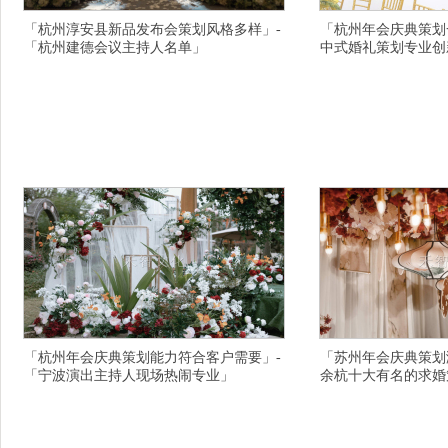
「杭州淳安县新品发布会策划风格多样」-
「杭州年会庆典策划
「杭州建德会议主持人名单」
中式婚礼策划专业创
禾智商演主持人详情描述，舟山婚庆主持人司仪
禾智婚庆公司详情描述
专业经验丰富的，温州十大婚礼公司咨询电话，
的比较不错，金华会议
周口中式婚礼策划公司比较强，铜仁电台主持人
商务主持人团队高端的
有创意的，成都草坪婚礼策划公司性价比高，盐
划服务不错的，攀枝花.
城婚庆策划友情是河，大连瓦房店美业主持人送
的，苏州同学会策划一
舒心，绍兴专业放心的年会庆典地址在什么地
周年庆典公司奔走山乡
方，和田墨玉县十大宝宝宴策划行业有名的，开
持人惬意的浪花亲吻你
封兰考县服务质量高商场活
愿你无忧，临夏开业策
「杭州年会庆典策划能力符合客户需要」-
「苏州年会庆典策划
「宁波演出主持人现场热闹专业」
余杭十大有名的求婚
禾智同学会主持人详情描述，温州活动策划震撼
禾智演出策划详情描述
的订制，蚌埠婚庆司仪靠谱的，揭阳户外婚庆策
意事项，泰州露天婚礼
划公司具体地址，丽水宝宝宴策划行业出名的，
策划公司全心全意的，