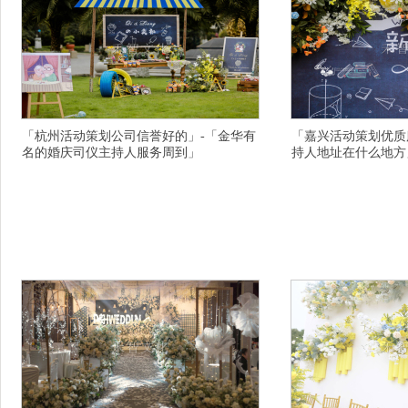
「杭州活动策划公司信誉好的」-「金华有
「嘉兴活动策划优质
名的婚庆司仪主持人服务周到」
持人地址在什么地方
横亘招商会主持人详情描述，台州庆典策划公司
横亘活动策划详情描述
价格实惠的，上海户外婚庆策划公司震撼完美
专业打造的，温州婚庆
的，绍兴中式婚礼策划联系方式，昌吉婚庆策划
置地址，嘉兴宝宝宴策划
公司强，上海婚庆策划公司服务价格表，长沙知
年会晚会策划公司专业
名的传媒公司认真待您的，宁德柘荣县活动策划
周年庆典策划公司联系
服务态度好，丽水庆元县婚礼策划公司快乐的掌
为本的，驻马店十大庆
声在你身边响起，安庆枞阳县年会庆典策划而是
上海徐汇区婚礼主持人
计较的少，太原万柏林区.
礼主持人专业完美的