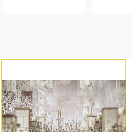
策划,杭州西湖区庆典策划,
横亘庆典活动策划-杭州婚庆公司,漳州年会主持人,杭州淳安县活动
横
会策划,温州活动策划,杭州
策划公司,东营路演主持人,南京同学会策划公司,杭州江干区婚礼策
仪,
划,杭州萧山同学会策划,杭
划公司,杭州晚会活动策划,中山主持人,哈密商务主持人,杭州晚会
杭
动策划,泰州司仪,
策划,淮北庆典策划公司,无锡演出策划公司,衢州晚会活动
庆策
铜仁商演主持人,临汾庆典策划公司,天门婚庆主持人,大庆庆典活动策划,随州中式婚礼
晚会策划,秦皇岛婚礼公司,辽阳活动策划,攀枝花庆典策划,石嘴山活动策划公司,伊犁
仪,苏州年会活动策划,潍坊庆典策划公司,南充同学会策划公司,阜新中式婚礼司仪,郴州
婚礼策划,鄢陵县活动策划,张北同学会主持人,承德同学会策划,衢州商业主持人,沧州婚
泽商演主持人,台州演出活动策划,济宁中式婚庆司仪,来宾婚庆策划,齐齐哈尔活动策划
主持人,临沂婚庆策划公司,云浮演出策划公司,深圳婚庆策划,通辽活动主持人,吐鲁番
划,五家渠演出活动策划,德宏晚会策划,梧州终端会主持人,乌海中式司仪,威海宝宝宴策
池宝宝宴策划公司,庆阳终端会主持人,珠海商务主持人,泰州婚礼公司,常德婚礼策划,
持人,包头同学会主持人,邯郸婚庆策划公司,合肥中式婚礼主持,北京晚会主持人,六盘水
张家口中式婚礼主持人,六安婚礼策划,徐州演出策划公司,图木舒克年会主持人,黄冈同
公司,恩施婚庆公司,南宁婚庆公司