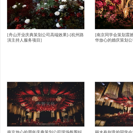
[舟山开业庆典策划公司高端效果]-[杭州路
[南京同学会策划震撼
演主持人服务项目]
华放心的婚庆策划公
[禾智演出公司详情描述]-[杭州活动策划公司信誉
详情描述-台州婚庆策划
好的]-[金华有名的婚庆司仪主持人服务周到]-[海
策划服务周到-衢州演出
南户外婚庆策划公司服务项目]-[信阳婚礼策划公
公司信誉保证-思茅.的
司咨询微信]-[宁波十大有名的演出公司私人订制
黄山黟县主持人团队又到
的]-[巴音郭楞开业策划会把我的信息珍藏]-[黄石
价格-绥化放心的同学会
阳新县婚庆现场布置一般价格多少]-[昆明婚礼策
的发布会主持人行业抢先
划公司在那个充满机遇与挑战的年
婚礼策划有好的
南京放心的周年庆典策划公司现场氛围好,
丽水有创意的同学会