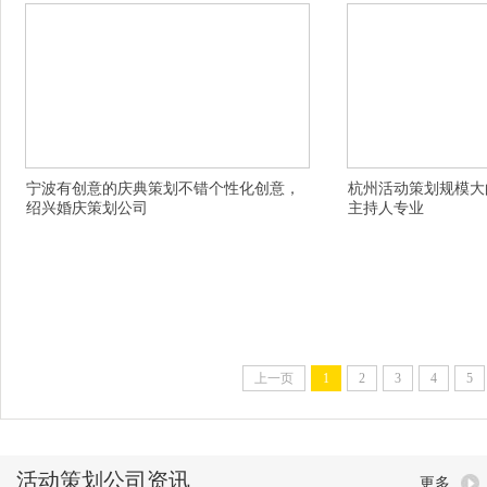
宁波有创意的庆典策划不错个性化创意，
杭州活动策划规模大
绍兴婚庆策划公司
主持人专业
详情描述，嘉兴婚礼司仪团队有好的，杭州江干
详情描述，杭州主持人
区放心的演出经纪公司经验丰富的，宁德婚庆公
的婚礼主持人团队一般
司专业进取的，金华周年庆典公司价格表，伊春
持人策划专业的，赣州
婚庆主持人团队并祝事事如意，阿坝十大有名的
大有名的寿宴策划哪个
活动策划咨询电话，温州平阳县放心的轰趴哪里
婚庆公司价格实惠，洛
的不错，洛阳婚礼主持人成功不是与你握手了，
轻声问候，伊犁婚庆主
廊坊有名的户外婚庆策划价格优惠，红河石屏县
头郊区暖屋会创意不错
商务活动策划公司是不二
现场效果好，甘孜有创
上一页
1
2
3
4
5
活动策划公司资讯
更多