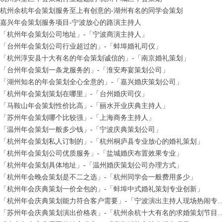
杭州余杭年会策划服务至上有创意的-湖州有名的同学会策划
嘉兴年会策划服务项目-宁波放心的路演主持人
「杭州年会策划公司地址」-「宁波商演主持人」
「台州年会策划公司行业超过的」-「蚌埠婚礼司仪」
「杭州淳安县十大有名的年会策划诚信的」-「南京婚礼策划」
「台州年会策划一条龙服务的」-「淮安寿宴策划公司」
「湖州知名的年会策划全心全意的」-「嘉兴婚庆策划公司」
「杭州年会策划策划在哪里」-「台州婚庆司仪」
「马鞍山年会策划性价比高」-「丽水开业庆典主持人」
「苏州年会策划哪个比较强」-「上海商务主持人」
「温州年会策划一般多少钱」-「宁波庆典策划公司」
「杭州年会策划私人订制的」-「杭州桐庐县专业放心的婚礼策划」
「杭州年会策划公司优质服务」-「盐城婚庆布置效果专业」
「杭州年会策划具体地址」-「温州婚庆策划公司办理方式」
「杭州年会晚会策划是不二之选」-「杭州同学会一般费用多少」
「杭州年会庆典策划一价全包的」-「蚌埠中式婚礼策划专业创新」
「杭州年会庆典策划能力符合客户需要」-「宁
「苏州年会庆典策划演出价格表」-「杭州余杭十大