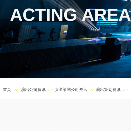
ACTING AREA
首页
>>
演出公司资讯
>>
演出策划公司资讯
>>
演出策划资讯
>>
钦州婚礼公司,广安婚礼公司,阳江活动策划,南宁婚庆公司,红河司仪,凉山婚礼
策划公司,通辽市终端会主持人,巴彦淖尔晚会活动策划,福州演出策划公司,山南
晚会活动策划,霍邱主持人,大兴安岭中式婚礼主持,黔西南演出策划公司,德宏晚
会策划,宿州婚庆公司,淮北发布会主持人,迁安婚庆司仪,白城婚礼司仪,娄底活
动主持人,衡水婚庆策划,呼伦贝尔晚会策划,林芝中式婚庆主持人,茂名活动策划
公司,益阳演出策划公司,永新庆典活动策划,安阳同学会策划公司,咸阳婚庆主持
人,聊城年会活动策划,曲靖婚礼策划,西安招商会主持人,东营庆典策划,防城港