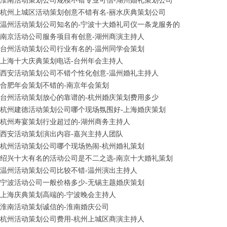
淮南活动策划公司规模不错专业可信-湖州婚礼策划公司
杭州上城区活动策划创意不错有名-丽水庆典策划公司
温州活动策划公司知名的-宁波十大婚礼司仪一条龙服务的
南京活动公司服务项目有创意-湖州商演主持人
台州活动策划公司行业有名的-温州同学会策划
上海十大庆典策划电话-台州年会主持人
西安活动策划公司不错个性化创意-温州婚礼主持人
合肥年会策划不错的-南京年会策划
台州活动策划放心的靠谱的-杭州婚庆策划费用多少
杭州建德活动策划公司哪个现场氛围好-上海婚庆策划
杭州寿宴策划行业超过的-湖州商务主持人
西安活动策划演出内容-嘉兴主持人团队
杭州活动策划公司哪个现场热闹-杭州婚礼策划
绍兴十大有名的活动公司是不二之选-南京十大婚礼策划
温州活动策划公司比较不错-温州演出主持人
宁波活动公司一般价格多少-无锡主题婚庆策划
上海庆典策划高端的-宁波晚会主持人
淮南活动策划诚信的-淮南婚庆公司
杭州活动策划公司费用-杭州上城区商演主持人